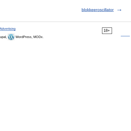
blokkeeroscillator
Advertising
18+
upal,
WordPress, MODx.