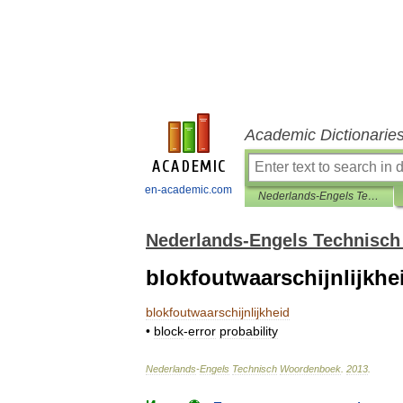
Academic Dictionarie
en-academic.com
Nederlands-Engels Technisch Woordenboek
Nederlands-Engels Technisc
blokfoutwaarschijnlijkhe
blokfoutwaarschijnlijkheid
•
block
-
error
probability
Nederlands
-
Engels
Technisch
Woordenboek
.
2013
.