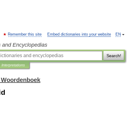
Remember this site
Embed dictionaries into your website
EN
s and Encyclopedias
Search!
Interpretations
h Woordenboek
id