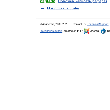
Игры ⚽
Поможем написать реферат
blokformaattabulatie
© Academic, 2000-2026
Contact us:
Technical Support
,
Dictionaries export
, created on PHP,
Joomla,
Dr